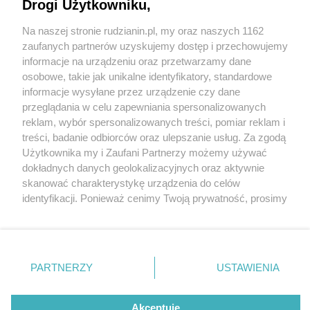
Drogi Użytkowniku,
Na naszej stronie rudzianin.pl, my oraz naszych 1162
Wydawca mediów
lokalnych
zaufanych partnerów uzyskujemy dostęp i przechowujemy
informacje na urządzeniu oraz przetwarzamy dane
osobowe, takie jak unikalne identyfikatory, standardowe
informacje wysyłane przez urządzenie czy dane
przeglądania w celu zapewniania spersonalizowanych
1 / 0
reklam, wybór spersonalizowanych treści, pomiar reklam i
Nie zapomnij
treści, badanie odbiorców oraz ulepszanie usług. Za zgodą
zapoznać się z:
polityką prywatności
regulamin korzystania z portali
Użytkownika my i Zaufani Partnerzy możemy używać
Twoje
miasto
Skontakuj się
z nami
dokładnych danych geolokalizacyjnych oraz aktywnie
Piekary Śląskie
Kontakt
skanować charakterystykę urządzenia do celów
Chorzów
Wydawca
identyfikacji. Ponieważ cenimy Twoją prywatność, prosimy
Tarnowskie Góry
Redakcja
Ruda Śląska
Newsletter
o zgodę na korzystanie z tych technologii poprzez
Świętochłowice
Reklama
kliknięcie „Akceptuję”. Zgoda jest dobrowolna i zawsze
Tychy
możesz ją zmienić/wycofać klikając przycisk ustawień
Bytom
Katowice
prywatności znajdujący się w lewym dolnym rogu strony
REKLAMA
PARTNERZY
USTAWIENIA
Gliwice
. Niektóre rodzaje przetwarzania danych nie wymagają
Zabrze
Zagłębie
zgody użytkownika, ale masz prawo sprzeciwić się
takiemu przetwarzaniu. Preferencje będą miały
Akceptuję