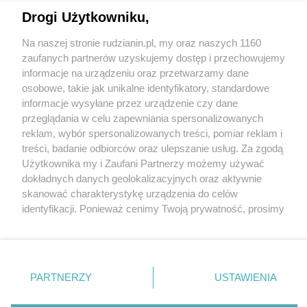
Drogi Użytkowniku,
Na naszej stronie rudzianin.pl, my oraz naszych 1160
Wydawca mediów
lokalnych
zaufanych partnerów uzyskujemy dostęp i przechowujemy
informacje na urządzeniu oraz przetwarzamy dane
osobowe, takie jak unikalne identyfikatory, standardowe
informacje wysyłane przez urządzenie czy dane
przeglądania w celu zapewniania spersonalizowanych
reklam, wybór spersonalizowanych treści, pomiar reklam i
Nie zapomnij
treści, badanie odbiorców oraz ulepszanie usług. Za zgodą
zapoznać się z:
polityką prywatności
regulamin korzystania z portali
Użytkownika my i Zaufani Partnerzy możemy używać
Twoje
miasto
Skontaktuj się
z nami
dokładnych danych geolokalizacyjnych oraz aktywnie
Piekary Śląskie
Kontakt
skanować charakterystykę urządzenia do celów
Chorzów
Wydawca
identyfikacji. Ponieważ cenimy Twoją prywatność, prosimy
Tarnowskie Góry
Redakcja
Ruda Śląska
Newsletter
o zgodę na korzystanie z tych technologii poprzez
Świętochłowice
Reklama
kliknięcie „Akceptuję”. Zgoda jest dobrowolna i zawsze
Tychy
możesz ją zmienić/wycofać klikając przycisk ustawień
Bytom
Katowice
prywatności znajdujący się w lewym dolnym rogu strony
PARTNERZY
USTAWIENIA
Gliwice
. Niektóre rodzaje przetwarzania danych nie wymagają
Zabrze
Zagłębie
zgody użytkownika, ale masz prawo sprzeciwić się