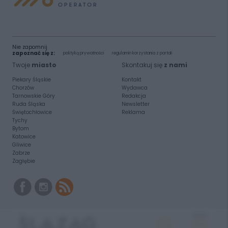
Nie zapomnij
zapoznać się z:
polityką prywatności
regulamin korzystania z portali
Twoje
miasto
Skontakuj się
z nami
Piekary Śląskie
Kontakt
Chorzów
Wydawca
Tarnowskie Góry
Redakcja
Ruda Śląska
Newsletter
Świętochłowice
Reklama
Tychy
Bytom
Katowice
Gliwice
Zabrze
Zagłębie