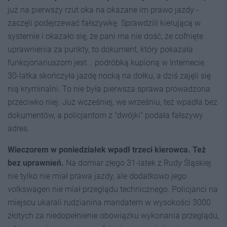
już na pierwszy rzut oka na okazane im prawo jazdy -
zaczęli podejrzewać fałszywkę. Sprawdzili kierującą w
systemie i okazało się, że pani ma nie dość, że cofnięte
uprawnienia za punkty, to dokument, który pokazała
funkcjonariuszom jest... podróbką kupioną w Internecie.
30-latka skończyła jazdę nocką na dołku, a dziś zajęli się
nią kryminalni. To nie była pierwsza sprawa prowadzona
przeciwko niej. Już wcześniej, we wrześniu, też wpadła bez
dokumentów, a policjantom z "dwójki" podała fałszywy
adres.
Wieczorem w poniedziałek wpadł trzeci kierowca. Też
bez uprawnień.
Na domiar złego 31-latek z Rudy Śląskiej
nie tylko nie miał prawa jazdy, ale dodatkowo jego
volkswagen nie miał przeglądu technicznego. Policjanci na
miejscu ukarali rudzianina mandatem w wysokości 3000
złotych za niedopełnienie obowiązku wykonania przeglądu,