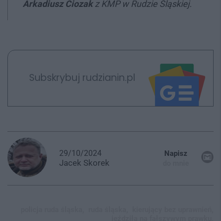
Arkadiusz Ciozak
z KMP w Rudzie Śląskiej.
Subskrybuj rudzianin.pl
29/10/2024
Napisz
Jacek
Skorek
do mnie
policja ruda śląska,
ruda śląska,
kierujący bez uprawnień,
jeździła na fałszywym prawku,