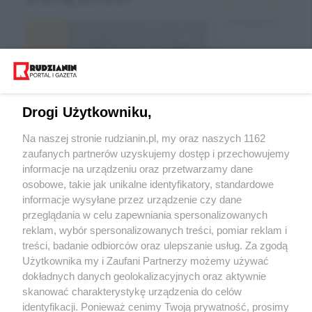
Drogi Użytkowniku,
Na naszej stronie rudzianin.pl, my oraz naszych 1162
zaufanych partnerów uzyskujemy dostęp i przechowujemy
informacje na urządzeniu oraz przetwarzamy dane
Wróć do strony głównej
osobowe, takie jak unikalne identyfikatory, standardowe
informacje wysyłane przez urządzenie czy dane
ślązag.pl
przeglądania w celu zapewniania spersonalizowanych
reklam, wybór spersonalizowanych treści, pomiar reklam i
treści, badanie odbiorców oraz ulepszanie usług. Za zgodą
0
%
Użytkownika my i Zaufani Partnerzy możemy używać
dokładnych danych geolokalizacyjnych oraz aktywnie
skanować charakterystykę urządzenia do celów
identyfikacji. Ponieważ cenimy Twoją prywatność, prosimy