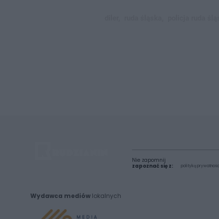
diler,
ruda śląska,
policja ruda ślą
Nie zapomnij
zapoznać się z:
polityką prywatnośc
Wydawca mediów
lokalnych