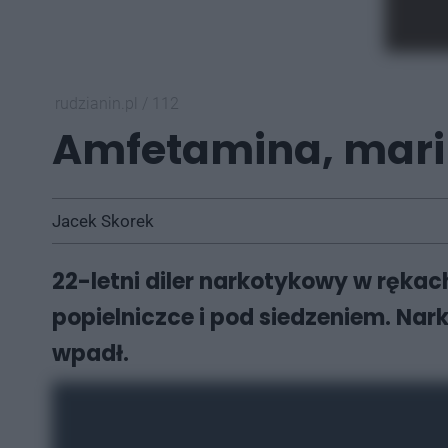
rudzianin.pl
/
112
Amfetamina, mar
Jacek Skorek
22-letni diler narkotykowy w ręka
popielniczce i pod siedzeniem. Nark
wpadł.