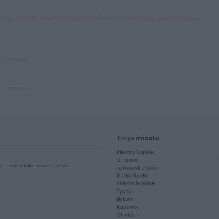
ska,
ciozak,
zatrzymany handlarz,
marihuana,
amfetamina,
REKLAMA
REKLAMA
Twoje
miasto
Piekary Śląskie
Chorzów
i
regulamin korzystania z portali
Tarnowskie Góry
Ruda Śląska
Świętochłowice
Tychy
Bytom
Katowice
Gliwice