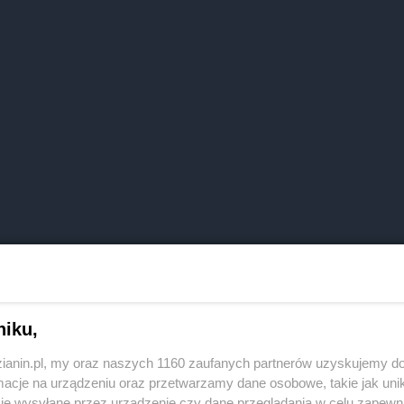
niku,
zianin.pl, my oraz naszych 1160 zaufanych partnerów uzyskujemy do
cje na urządzeniu oraz przetwarzamy dane osobowe, takie jak unika
je wysyłane przez urządzenie czy dane przeglądania w celu zapewn