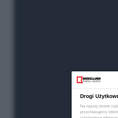
Drogi Użytkow
Na naszej stronie rud
przechowujemy informa
standardowe informac