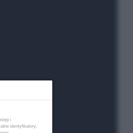
stęp i
lne identyfikatory,
iania