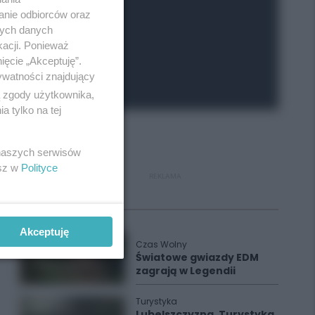
anie odbiorców oraz
nych danych
kacji. Ponieważ
ięcie „Akceptuję”.
ywatności znajdujący
ą zgody użytkownika,
 tylko na tej
 naszych serwisów
esz w
Polityce
REKLAMA
Polecane
Akceptuję
Czas Wolny
Światowe gwiazdy EDM
zagrają w Legendii
Turystyka
Lubelszczyzna. Turystyka