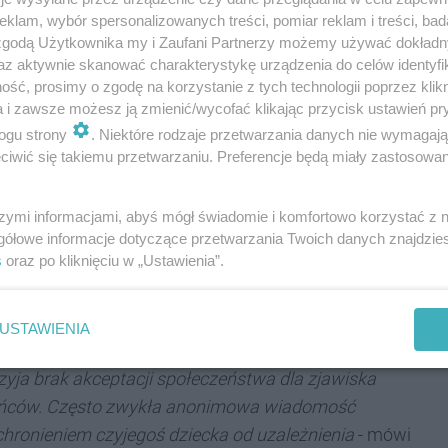
klam, wybór spersonalizowanych treści, pomiar reklam i treści, bad
 zgodą Użytkownika my i Zaufani Partnerzy możemy używać dokład
az aktywnie skanować charakterystykę urządzenia do celów identyfi
ść, prosimy o zgodę na korzystanie z tych technologii poprzez klikn
a i zawsze możesz ją zmienić/wycofać klikając przycisk ustawień pr
ogu strony
. Niektóre rodzaje przetwarzania danych nie wymagaj
iwić się takiemu przetwarzaniu. Preferencje będą miały zastosowania
REKLAMA
szymi informacjami, abyś mógł świadomie i komfortowo korzystać z
gółowe informacje dotyczące przetwarzania Twoich danych znajdzi
 samochodzie, spory zapas znaleziono też w jego
s
oraz po kliknięciu w „Ustawienia”.
marihuany. Narkotyki zostały zabezpieczone, a młody
o 10 lat więzienia.
USTAWIENIA
erów narkotykowych lub osoby posiadające narkotyki.
yja brak akceptacji społeczeństwa dla zjawiska
zkańców. Często zwykła anonimowa wiadomość
uchronieniem czyjegoś dziecka od uzależnienia
- mówi