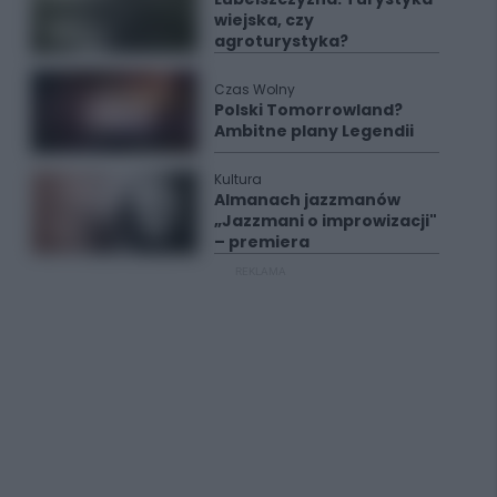
wiejska, czy
agroturystyka?
Czas Wolny
Polski Tomorrowland?
Ambitne plany Legendii
Kultura
Almanach jazzmanów
„Jazzmani o improwizacji"
– premiera
REKLAMA