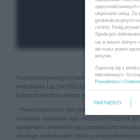
spersonalizowanych re
ulepszanie usług. Za
geolokalizacyjnych or
cenimy Twoją prywatno
Zgoda jest dobrowoln
się w lewym dolnym r
ale masz prawo sprzec
witrynie.
Zapoznaj się z poniż
internetowych. Szcze
Poza poporcjowanymi narkotykami znalezionymi w
Prywatności
i
Cookie
mieszkaniu. Łącznie 560 działek amfetaminy i 15 
rudzianin wkrótce usłyszy wyrok. Grozi mu nawet d
PARTNERZY
-
Prawie codziennie nasi policjanci zatrzymują dil
Ustalaniu sprawców tego rodzaju przestępstw sprz
narkomanii. Wiele informacji pochodzi od mies
skutkuje „wyłuskaniem” dilera, a w konsekwencji 