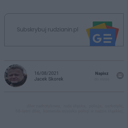
Subskrybuj rudzianin.pl
16/08/2021
Napisz
Jacek
Skorek
do mnie
diler narkotykowy,
ruda śląska,
policja,
narkotyki,
58-letni diler,
komenda miejska policji w rudzie śląskiej,