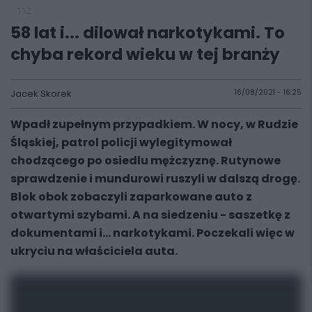
112
58 lat i... dilował narkotykami. To
chyba rekord wieku w tej branży
Jacek Skorek
16/08/2021 - 16:25
Wpadł zupełnym przypadkiem. W nocy, w Rudzie
Śląskiej, patrol policji wylegitymował
chodzącego po osiedlu mężczyznę. Rutynowe
sprawdzenie i mundurowi ruszyli w dalszą drogę.
Blok obok zobaczyli zaparkowane auto z
otwartymi szybami. A na siedzeniu - saszetkę z
dokumentami i... narkotykami. Poczekali więc w
ukryciu na właściciela auta.