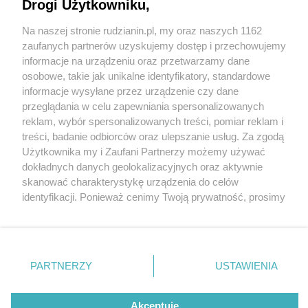
Drogi Użytkowniku,
Na naszej stronie rudzianin.pl, my oraz naszych 1162
Wydawca mediów
lokalnych
zaufanych partnerów uzyskujemy dostęp i przechowujemy
informacje na urządzeniu oraz przetwarzamy dane
osobowe, takie jak unikalne identyfikatory, standardowe
informacje wysyłane przez urządzenie czy dane
przeglądania w celu zapewniania spersonalizowanych
4 / 0
reklam, wybór spersonalizowanych treści, pomiar reklam i
Nie zapomnij
treści, badanie odbiorców oraz ulepszanie usług. Za zgodą
zapoznać się z:
polityką prywatności
regulamin korzystania z portali
Użytkownika my i Zaufani Partnerzy możemy używać
Twoje
miasto
Skontakuj się
z nami
dokładnych danych geolokalizacyjnych oraz aktywnie
Piekary Śląskie
Kontakt
skanować charakterystykę urządzenia do celów
Chorzów
Wydawca
identyfikacji. Ponieważ cenimy Twoją prywatność, prosimy
Tarnowskie Góry
Redakcja
Ruda Śląska
Newsletter
o zgodę na korzystanie z tych technologii poprzez
Świętochłowice
Reklama
kliknięcie „Akceptuję”. Zgoda jest dobrowolna i zawsze
Tychy
możesz ją zmienić/wycofać klikając przycisk ustawień
Bytom
Katowice
prywatności znajdujący się w lewym dolnym rogu strony
REKLAMA
PARTNERZY
USTAWIENIA
Gliwice
. Niektóre rodzaje przetwarzania danych nie wymagają
Zabrze
Zagłębie
zgody użytkownika, ale masz prawo sprzeciwić się
takiemu przetwarzaniu. Preferencje będą miały
Akceptuję