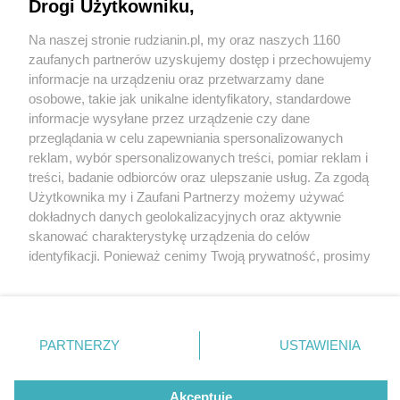
Drogi Użytkowniku,
Na naszej stronie rudzianin.pl, my oraz naszych 1160
Wydawca mediów
lokalnych
zaufanych partnerów uzyskujemy dostęp i przechowujemy
informacje na urządzeniu oraz przetwarzamy dane
osobowe, takie jak unikalne identyfikatory, standardowe
informacje wysyłane przez urządzenie czy dane
przeglądania w celu zapewniania spersonalizowanych
2 / 0
reklam, wybór spersonalizowanych treści, pomiar reklam i
Nie zapomnij
treści, badanie odbiorców oraz ulepszanie usług. Za zgodą
zapoznać się z:
polityką prywatności
regulamin korzystania z portali
Użytkownika my i Zaufani Partnerzy możemy używać
Twoje
miasto
Skontakuj się
z nami
dokładnych danych geolokalizacyjnych oraz aktywnie
Piekary Śląskie
Kontakt
skanować charakterystykę urządzenia do celów
Chorzów
Wydawca
identyfikacji. Ponieważ cenimy Twoją prywatność, prosimy
Tarnowskie Góry
Redakcja
Ruda Śląska
Newsletter
o zgodę na korzystanie z tych technologii poprzez
Świętochłowice
Reklama
kliknięcie „Akceptuję”. Zgoda jest dobrowolna i zawsze
Tychy
możesz ją zmienić/wycofać klikając przycisk ustawień
Bytom
Katowice
prywatności znajdujący się w lewym dolnym rogu strony
REKLAMA
PARTNERZY
USTAWIENIA
Gliwice
. Niektóre rodzaje przetwarzania danych nie wymagają
Zabrze
Zagłębie
zgody użytkownika, ale masz prawo sprzeciwić się
takiemu przetwarzaniu. Preferencje będą miały
Akceptuję