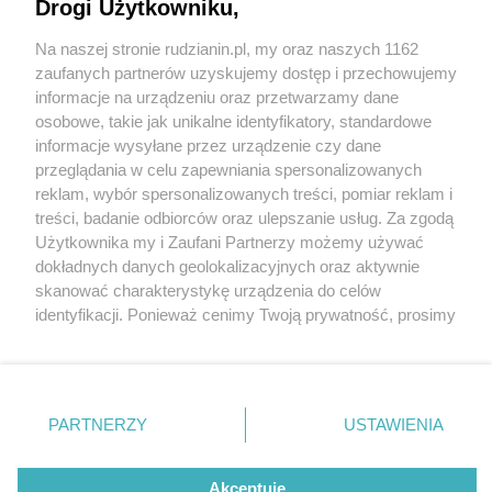
Drogi Użytkowniku,
Na naszej stronie rudzianin.pl, my oraz naszych 1162
Wydawca mediów
lokalnych
zaufanych partnerów uzyskujemy dostęp i przechowujemy
informacje na urządzeniu oraz przetwarzamy dane
osobowe, takie jak unikalne identyfikatory, standardowe
informacje wysyłane przez urządzenie czy dane
przeglądania w celu zapewniania spersonalizowanych
5 / 0
reklam, wybór spersonalizowanych treści, pomiar reklam i
Nie zapomnij
treści, badanie odbiorców oraz ulepszanie usług. Za zgodą
zapoznać się z:
polityką prywatności
regulamin korzystania z portali
Użytkownika my i Zaufani Partnerzy możemy używać
Twoje
miasto
Skontakuj się
z nami
dokładnych danych geolokalizacyjnych oraz aktywnie
Piekary Śląskie
Kontakt
skanować charakterystykę urządzenia do celów
Chorzów
Wydawca
identyfikacji. Ponieważ cenimy Twoją prywatność, prosimy
Tarnowskie Góry
Redakcja
Ruda Śląska
Newsletter
o zgodę na korzystanie z tych technologii poprzez
Świętochłowice
Reklama
kliknięcie „Akceptuję”. Zgoda jest dobrowolna i zawsze
Tychy
możesz ją zmienić/wycofać klikając przycisk ustawień
Bytom
Katowice
prywatności znajdujący się w lewym dolnym rogu strony
REKLAMA
PARTNERZY
USTAWIENIA
Gliwice
. Niektóre rodzaje przetwarzania danych nie wymagają
Zabrze
Zagłębie
zgody użytkownika, ale masz prawo sprzeciwić się
takiemu przetwarzaniu. Preferencje będą miały
Akceptuję