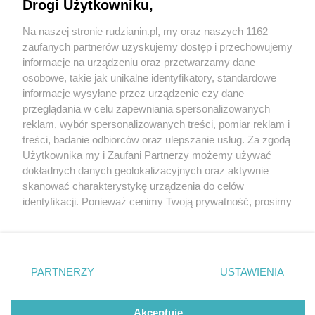
Drogi Użytkowniku,
Na naszej stronie rudzianin.pl, my oraz naszych 1162
Wydawca mediów
lokalnych
zaufanych partnerów uzyskujemy dostęp i przechowujemy
informacje na urządzeniu oraz przetwarzamy dane
osobowe, takie jak unikalne identyfikatory, standardowe
informacje wysyłane przez urządzenie czy dane
przeglądania w celu zapewniania spersonalizowanych
16 / 0
reklam, wybór spersonalizowanych treści, pomiar reklam i
Nie zapomnij
treści, badanie odbiorców oraz ulepszanie usług. Za zgodą
zapoznać się z:
polityką prywatności
regulamin korzystania z portali
Użytkownika my i Zaufani Partnerzy możemy używać
Twoje
miasto
Skontakuj się
z nami
dokładnych danych geolokalizacyjnych oraz aktywnie
Piekary Śląskie
Kontakt
skanować charakterystykę urządzenia do celów
Chorzów
Wydawca
identyfikacji. Ponieważ cenimy Twoją prywatność, prosimy
Tarnowskie Góry
Redakcja
Ruda Śląska
Newsletter
o zgodę na korzystanie z tych technologii poprzez
Świętochłowice
Reklama
kliknięcie „Akceptuję”. Zgoda jest dobrowolna i zawsze
Tychy
możesz ją zmienić/wycofać klikając przycisk ustawień
Bytom
Katowice
prywatności znajdujący się w lewym dolnym rogu strony
REKLAMA
PARTNERZY
USTAWIENIA
Gliwice
. Niektóre rodzaje przetwarzania danych nie wymagają
Zabrze
Zagłębie
zgody użytkownika, ale masz prawo sprzeciwić się
takiemu przetwarzaniu. Preferencje będą miały
Akceptuję