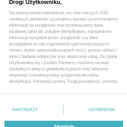
Drogi Użytkowniku,
Na naszej stronie rudzianin.pl, my oraz naszych 1160
Wydawca mediów
lokalnych
zaufanych partnerów uzyskujemy dostęp i przechowujemy
informacje na urządzeniu oraz przetwarzamy dane
osobowe, takie jak unikalne identyfikatory, standardowe
informacje wysyłane przez urządzenie czy dane
przeglądania w celu zapewniania spersonalizowanych
2 / 0
reklam, wybór spersonalizowanych treści, pomiar reklam i
Nie zapomnij
treści, badanie odbiorców oraz ulepszanie usług. Za zgodą
zapoznać się z:
polityką prywatności
regulamin korzystania z portali
Użytkownika my i Zaufani Partnerzy możemy używać
Twoje
miasto
Skontakuj się
z nami
dokładnych danych geolokalizacyjnych oraz aktywnie
Piekary Śląskie
Kontakt
skanować charakterystykę urządzenia do celów
Chorzów
Wydawca
identyfikacji. Ponieważ cenimy Twoją prywatność, prosimy
Tarnowskie Góry
Redakcja
Ruda Śląska
Newsletter
o zgodę na korzystanie z tych technologii poprzez
Świętochłowice
Reklama
kliknięcie „Akceptuję”. Zgoda jest dobrowolna i zawsze
Tychy
możesz ją zmienić/wycofać klikając przycisk ustawień
Bytom
Katowice
prywatności znajdujący się w lewym dolnym rogu strony
REKLAMA
PARTNERZY
USTAWIENIA
Gliwice
. Niektóre rodzaje przetwarzania danych nie wymagają
Zabrze
Zagłębie
zgody użytkownika, ale masz prawo sprzeciwić się
takiemu przetwarzaniu. Preferencje będą miały
Akceptuję