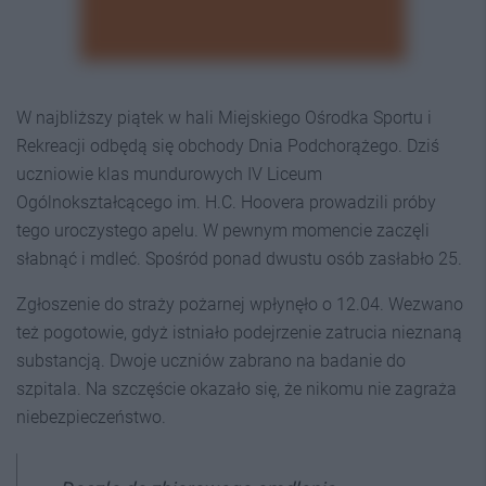
W najbliższy piątek w hali Miejskiego Ośrodka Sportu i
Rekreacji odbędą się obchody Dnia Podchorążego. Dziś
uczniowie klas mundurowych IV Liceum
Ogólnokształcącego im. H.C. Hoovera prowadzili próby
tego uroczystego apelu. W pewnym momencie zaczęli
słabnąć i mdleć. Spośród ponad dwustu osób zasłabło 25.
Zgłoszenie do straży pożarnej wpłynęło o 12.04. Wezwano
też pogotowie, gdyż istniało podejrzenie zatrucia nieznaną
substancją. Dwoje uczniów zabrano na badanie do
szpitala. Na szczęście okazało się, że nikomu nie zagraża
niebezpieczeństwo.