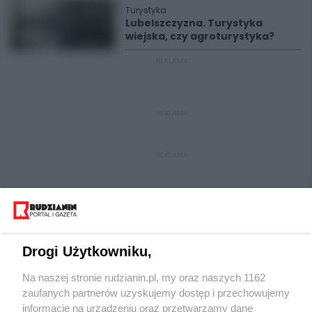
Turystyka
Lubelszczyzna. Turystyka
wiejska, czy agroturystyka?
REKLAMA
REKLAMA
REKLAMA
Drogi Użytkowniku,
Na naszej stronie rudzianin.pl, my oraz naszych 1162
Wydawca mediów
lokalnych
zaufanych partnerów uzyskujemy dostęp i przechowujemy
informacje na urządzeniu oraz przetwarzamy dane