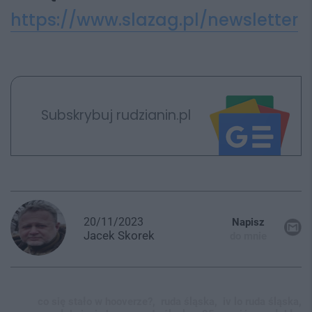
https://www.slazag.pl/newsletter
Subskrybuj rudzianin.pl
20/11/2023
Napisz
Jacek
Skorek
do mnie
co się stało w hooverze?,
ruda śląska,
iv lo ruda śląska,