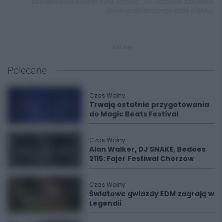
zasłabnięcia hoover ruda śląska,
25 uczniów zasłabło,
dzień podchorążego ruda śląska,
REKLAMA
Polecane
Czas Wolny
Trwają ostatnie przygotowania
do Magic Beats Festival
Czas Wolny
Alan Walker, DJ SNAKE, Bedoes
2115: Fajer Festiwal Chorzów
Czas Wolny
Światowe gwiazdy EDM zagrają w
Legendii