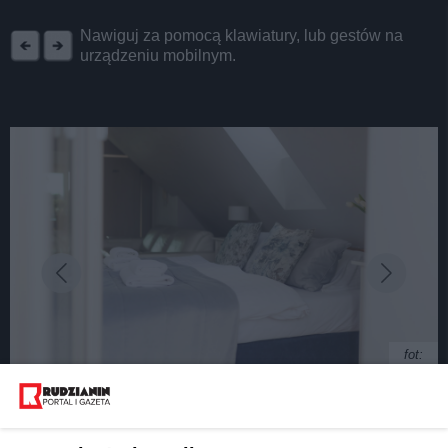
REKLAMA
Nawiguj za pomocą klawiatury, lub gestów na
urządzeniu mobilnym.
fot:
20 lat historii, setki gości i ten sam urok. Poznaj