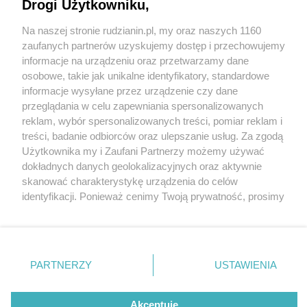
wyjątkowe miejsce w Świnoujściu
Drogi Użytkowniku,
Na naszej stronie rudzianin.pl, my oraz naszych 1160
Wydawca mediów
lokalnych
zaufanych partnerów uzyskujemy dostęp i przechowujemy
informacje na urządzeniu oraz przetwarzamy dane
osobowe, takie jak unikalne identyfikatory, standardowe
informacje wysyłane przez urządzenie czy dane
przeglądania w celu zapewniania spersonalizowanych
4 / 6
reklam, wybór spersonalizowanych treści, pomiar reklam i
Nie zapomnij
treści, badanie odbiorców oraz ulepszanie usług. Za zgodą
Villa Herkules 1
zapoznać się z:
polityką prywatności
regulamin korzystania z portali
Użytkownika my i Zaufani Partnerzy możemy używać
Twoje
miasto
Skontakuj się
z nami
dokładnych danych geolokalizacyjnych oraz aktywnie
Piekary Śląskie
Kontakt
skanować charakterystykę urządzenia do celów
Chorzów
Wydawca
identyfikacji. Ponieważ cenimy Twoją prywatność, prosimy
Tarnowskie Góry
Redakcja
Ruda Śląska
Newsletter
o zgodę na korzystanie z tych technologii poprzez
Świętochłowice
Reklama
kliknięcie „Akceptuję”. Zgoda jest dobrowolna i zawsze
Tychy
możesz ją zmienić/wycofać klikając przycisk ustawień
Bytom
Katowice
prywatności znajdujący się w lewym dolnym rogu strony
REKLAMA
PARTNERZY
USTAWIENIA
Gliwice
. Niektóre rodzaje przetwarzania danych nie wymagają
Zabrze
Zagłębie
zgody użytkownika, ale masz prawo sprzeciwić się
takiemu przetwarzaniu. Preferencje będą miały
Akceptuję