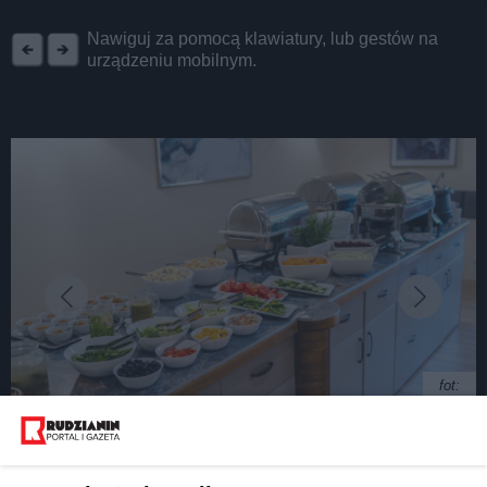
REKLAMA
Nawiguj za pomocą klawiatury, lub gestów na
urządzeniu mobilnym.
fot:
20 lat historii, setki gości i ten sam urok. Poznaj