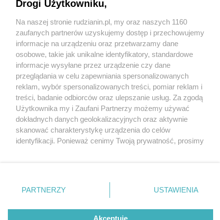
wyjątkowe miejsce w Świnoujściu
Drogi Użytkowniku,
Na naszej stronie rudzianin.pl, my oraz naszych 1160
Wydawca mediów
lokalnych
zaufanych partnerów uzyskujemy dostęp i przechowujemy
informacje na urządzeniu oraz przetwarzamy dane
osobowe, takie jak unikalne identyfikatory, standardowe
informacje wysyłane przez urządzenie czy dane
przeglądania w celu zapewniania spersonalizowanych
2 / 6
reklam, wybór spersonalizowanych treści, pomiar reklam i
Nie zapomnij
treści, badanie odbiorców oraz ulepszanie usług. Za zgodą
Villa Herkules 3
zapoznać się z:
polityką prywatności
regulamin korzystania z portali
Użytkownika my i Zaufani Partnerzy możemy używać
Twoje
miasto
Skontakuj się
z nami
dokładnych danych geolokalizacyjnych oraz aktywnie
Piekary Śląskie
Kontakt
skanować charakterystykę urządzenia do celów
Chorzów
Wydawca
identyfikacji. Ponieważ cenimy Twoją prywatność, prosimy
Tarnowskie Góry
Redakcja
Ruda Śląska
Newsletter
o zgodę na korzystanie z tych technologii poprzez
Świętochłowice
Reklama
kliknięcie „Akceptuję”. Zgoda jest dobrowolna i zawsze
Tychy
możesz ją zmienić/wycofać klikając przycisk ustawień
Bytom
Katowice
prywatności znajdujący się w lewym dolnym rogu strony
REKLAMA
PARTNERZY
USTAWIENIA
Gliwice
. Niektóre rodzaje przetwarzania danych nie wymagają
Zabrze
Zagłębie
zgody użytkownika, ale masz prawo sprzeciwić się
takiemu przetwarzaniu. Preferencje będą miały
Akceptuję