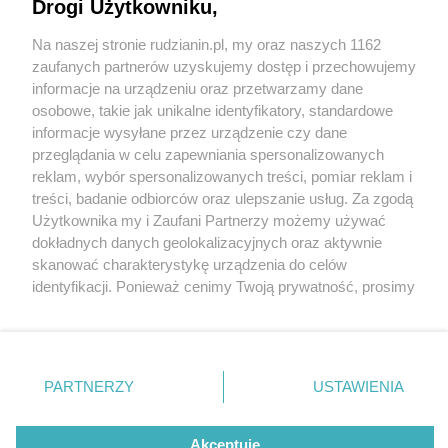
Drogi Użytkowniku,
Na naszej stronie rudzianin.pl, my oraz naszych 1162
Wydawca mediów
lokalnych
zaufanych partnerów uzyskujemy dostęp i przechowujemy
informacje na urządzeniu oraz przetwarzamy dane
osobowe, takie jak unikalne identyfikatory, standardowe
informacje wysyłane przez urządzenie czy dane
przeglądania w celu zapewniania spersonalizowanych
5 / 0
reklam, wybór spersonalizowanych treści, pomiar reklam i
Nie zapomnij
treści, badanie odbiorców oraz ulepszanie usług. Za zgodą
zapoznać się z:
polityką prywatności
regulamin korzystania z portali
Użytkownika my i Zaufani Partnerzy możemy używać
Twoje
miasto
Skontakuj się
z nami
dokładnych danych geolokalizacyjnych oraz aktywnie
Piekary Śląskie
Kontakt
skanować charakterystykę urządzenia do celów
Chorzów
Wydawca
identyfikacji. Ponieważ cenimy Twoją prywatność, prosimy
Tarnowskie Góry
Redakcja
Ruda Śląska
Newsletter
o zgodę na korzystanie z tych technologii poprzez
Świętochłowice
Reklama
kliknięcie „Akceptuję”. Zgoda jest dobrowolna i zawsze
Tychy
możesz ją zmienić/wycofać klikając przycisk ustawień
Bytom
Katowice
prywatności znajdujący się w lewym dolnym rogu strony
REKLAMA
PARTNERZY
USTAWIENIA
Gliwice
. Niektóre rodzaje przetwarzania danych nie wymagają
Zabrze
Zagłębie
zgody użytkownika, ale masz prawo sprzeciwić się
takiemu przetwarzaniu. Preferencje będą miały
Akceptuję