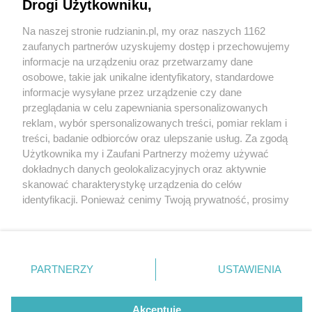
rozumieją Strefy 30 w Rudzie Śląskiej
Drogi Użytkowniku,
Na naszej stronie rudzianin.pl, my oraz naszych 1162
Wydawca mediów
lokalnych
zaufanych partnerów uzyskujemy dostęp i przechowujemy
informacje na urządzeniu oraz przetwarzamy dane
2 / 2
osobowe, takie jak unikalne identyfikatory, standardowe
informacje wysyłane przez urządzenie czy dane
Krajowa mapa zagrozen
przeglądania w celu zapewniania spersonalizowanych
reklam, wybór spersonalizowanych treści, pomiar reklam i
bezpieczenstwa
Nie zapomnij
treści, badanie odbiorców oraz ulepszanie usług. Za zgodą
zapoznać się z:
polityką prywatności
regulamin korzystania z portali
Użytkownika my i Zaufani Partnerzy możemy używać
Twoje
miasto
Skontakuj się
z nami
dokładnych danych geolokalizacyjnych oraz aktywnie
Wróć do artykułu:
Piekary Śląskie
Kontakt
skanować charakterystykę urządzenia do celów
12 mandatów w dwie godziny. Kierowcy nie
Chorzów
Wydawca
identyfikacji. Ponieważ cenimy Twoją prywatność, prosimy
Tarnowskie Góry
Redakcja
rozumieją Strefy 30 w Rudzie Śląskiej
Ruda Śląska
Newsletter
o zgodę na korzystanie z tych technologii poprzez
Świętochłowice
Reklama
kliknięcie „Akceptuję”. Zgoda jest dobrowolna i zawsze
Tychy
możesz ją zmienić/wycofać klikając przycisk ustawień
Bytom
Katowice
prywatności znajdujący się w lewym dolnym rogu strony
REKLAMA
PARTNERZY
USTAWIENIA
Gliwice
. Niektóre rodzaje przetwarzania danych nie wymagają
Zabrze
Zagłębie
zgody użytkownika, ale masz prawo sprzeciwić się
takiemu przetwarzaniu. Preferencje będą miały
Akceptuję