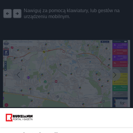
REKLAMA
Nawiguj za pomocą klawiatury, lub gestów na
urządzeniu mobilnym.
fot:
12 mandatów w dwie godziny. Kierowcy nie