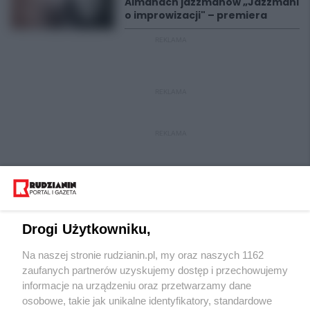
Almanach jazzmanów „Jazzmani
o improwizacji" – premiera
REKLAMA
REKLAMA
REKLAMA
Drogi Użytkowniku,
Na naszej stronie rudzianin.pl, my oraz naszych 1162
Wydawca mediów
lokalnych
zaufanych partnerów uzyskujemy dostęp i przechowujemy
informacje na urządzeniu oraz przetwarzamy dane
osobowe, takie jak unikalne identyfikatory, standardowe