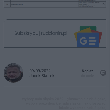
Subskrybuj rudzianin.pl
09/09/2022
Napisz
Jacek
Skorek
do mnie
wybory ruda śląska 2022,
głosowanie ruda śląska,
wybory prezydenckie ruda śląska,
jak głosować,
lokale wyborcze ruda śląska,