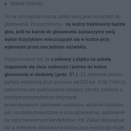
Marek Wesoły
To na nich będzie można oddać swój głos na kartach do
głosowania. Przypominamy -
za ważny traktowany będzie
głos, jeśli na karcie do głosowania zaznaczymy swój
wybór krzyżykiem mieszczącym się w kratce przy
wybranym przez nas jednym nazwisku.
Przypominamy też, że
o północy z piątku na sobotę
rozpocznie się cisza wyborcza i potrwa do końca
głosowania w niedzielę (godz. 21.).
Za złamanie zakazu
agitacji wyborczej grozi grzywna: od 500 tys. zł do 1 mln zł;
zabronione jest publikowanie sondaży (chodzi zarówno o
sondaże przedwyborcze dotyczące
przewidywanych zachowań wyborców, wyników wyborów,
jak i sondaże prowadzone w dniu głosowania), agitowanie
na rzecz konkretnych kandydatów i list. Zakaz obowiązuje
też w internecie. Głosowanie (także cisza wyborcza) może