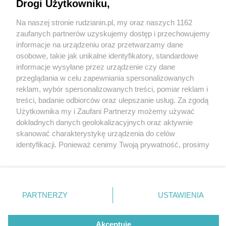
Drogi Użytkowniku,
Na naszej stronie rudzianin.pl, my oraz naszych 1162
Wydawca mediów
lokalnych
zaufanych partnerów uzyskujemy dostęp i przechowujemy
informacje na urządzeniu oraz przetwarzamy dane
osobowe, takie jak unikalne identyfikatory, standardowe
informacje wysyłane przez urządzenie czy dane
przeglądania w celu zapewniania spersonalizowanych
2 / 0
reklam, wybór spersonalizowanych treści, pomiar reklam i
Nie zapomnij
treści, badanie odbiorców oraz ulepszanie usług. Za zgodą
zapoznać się z:
polityką prywatności
regulamin korzystania z portali
Użytkownika my i Zaufani Partnerzy możemy używać
Twoje
miasto
Skontakuj się
z nami
dokładnych danych geolokalizacyjnych oraz aktywnie
Piekary Śląskie
Kontakt
skanować charakterystykę urządzenia do celów
Chorzów
Wydawca
identyfikacji. Ponieważ cenimy Twoją prywatność, prosimy
Tarnowskie Góry
Redakcja
Ruda Śląska
Newsletter
o zgodę na korzystanie z tych technologii poprzez
Świętochłowice
Reklama
kliknięcie „Akceptuję”. Zgoda jest dobrowolna i zawsze
Tychy
możesz ją zmienić/wycofać klikając przycisk ustawień
Bytom
Katowice
prywatności znajdujący się w lewym dolnym rogu strony
REKLAMA
PARTNERZY
USTAWIENIA
Gliwice
. Niektóre rodzaje przetwarzania danych nie wymagają
Zabrze
Zagłębie
zgody użytkownika, ale masz prawo sprzeciwić się
takiemu przetwarzaniu. Preferencje będą miały
Akceptuję