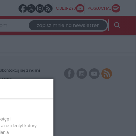
OBEJRZYJ
POSŁUCHAJ
zapisz mnie na newsletter
Skontaktuj się
z nami
Kontakt
Wydawca
Redakcja
Newsletter
Reklama
stęp i
lne identyfikatory,
iania