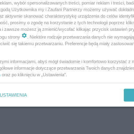
klam, wybór spersonalizowanych treści, pomiar reklam i treści, bad
 zgodą Użytkownika my i Zaufani Partnerzy możemy używać dokład
az aktywnie skanować charakterystykę urządzenia do celów identyfi
ść, prosimy o zgodę na korzystanie z tych technologii poprzez klikn
a i zawsze możesz ją zmienić/wycofać klikając przycisk ustawień pr
ogu strony
. Niektóre rodzaje przetwarzania danych nie wymagaj
iwić się takiemu przetwarzaniu. Preferencje będą miały zastosowania
szymi informacjami, abyś mógł świadomie i komfortowo korzystać z
gółowe informacje dotyczące przetwarzania Twoich danych znajdzi
s
oraz po kliknięciu w „Ustawienia”.
USTAWIENIA