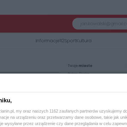
Informacje
112
Sport
Kultura
Twoje
miasto
Piekary Śląskie
Chorzów
i
regulamin korzystania z portali
Tarnowskie Góry
Ruda Śląska
Świętochłowice
Tychy
niku,
Bytom
Katowice
Gliwice
zianin.pl, my oraz naszych 1162 zaufanych partnerów uzyskujemy do
Zabrze
cje na urządzeniu oraz przetwarzamy dane osobowe, takie jak unika
Zagłębie
je wysyłane przez urządzenie czy dane przeglądania w celu zapewn