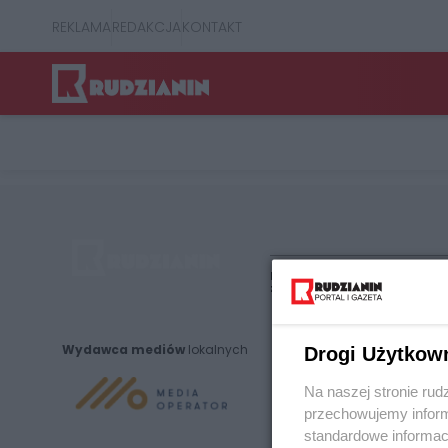
REKLAMA
REDAKCJA
KONTAKT
Nie zapomnij
zapoznać się z:
polityką prywatnośc
Wydawca mediów
lokalnych
Drogi Użytkow
Na naszej stronie rud
przechowujemy informa
standardowe informac