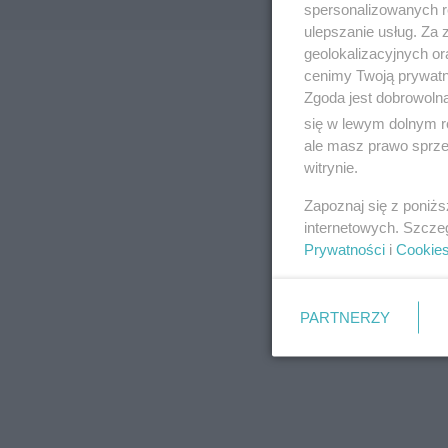
spersonalizowanych re
ulepszanie usług. Za
geolokalizacyjnych or
cenimy Twoją prywatno
Zgoda jest dobrowoln
się w lewym dolnym r
ale masz prawo sprzec
witrynie.
Zapoznaj się z poniż
internetowych. Szcze
Prywatności
i
Cookie
PARTNERZY