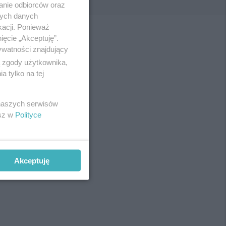
anie odbiorców oraz
nych danych
kacji. Ponieważ
ięcie „Akceptuję”.
ywatności znajdujący
ą zgody użytkownika,
 tylko na tej
 naszych serwisów
esz w
Polityce
Akceptuję