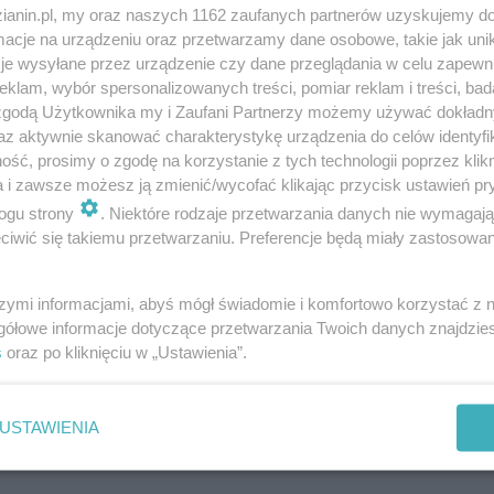
zianin.pl, my oraz naszych 1162 zaufanych partnerów uzyskujemy do
cje na urządzeniu oraz przetwarzamy dane osobowe, takie jak unika
je wysyłane przez urządzenie czy dane przeglądania w celu zapewn
klam, wybór spersonalizowanych treści, pomiar reklam i treści, bad
 zgodą Użytkownika my i Zaufani Partnerzy możemy używać dokład
az aktywnie skanować charakterystykę urządzenia do celów identyfi
ść, prosimy o zgodę na korzystanie z tych technologii poprzez klikn
a i zawsze możesz ją zmienić/wycofać klikając przycisk ustawień pr
ogu strony
. Niektóre rodzaje przetwarzania danych nie wymagaj
iwić się takiemu przetwarzaniu. Preferencje będą miały zastosowania
szymi informacjami, abyś mógł świadomie i komfortowo korzystać z
gółowe informacje dotyczące przetwarzania Twoich danych znajdzi
s
oraz po kliknięciu w „Ustawienia”.
USTAWIENIA