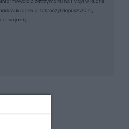
poinformowała o zatrzymaniu na 1 Maja w Rudzie
ponaddwukrotnie przekroczył dopuszczalną
 prawo jazdy.