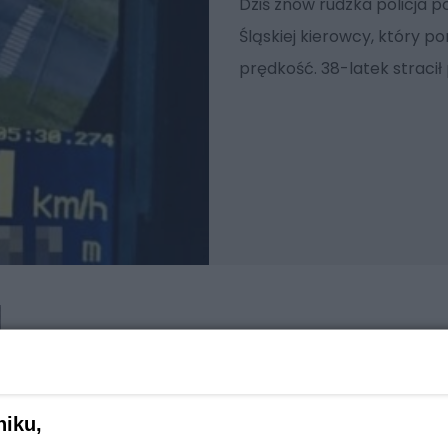
Dziś znów rudzka policja 
Śląskiej kierowcy, który 
prędkość. 38-latek stracił
niku,