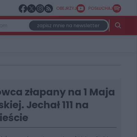
OBEJRZYJ
POSŁUCHAJ
zapisz mnie na newsletter
owca złapany na 1 Maja
kiej. Jechał 111 na
ieście