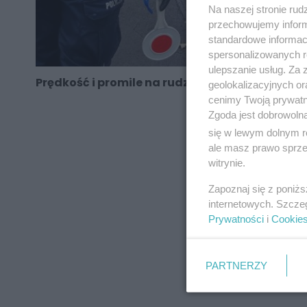
Na naszej stronie rud
przechowujemy informa
standardowe informac
spersonalizowanych re
ulepszanie usług. Za
Prędkość i promile na rudzkich drogach
geolokalizacyjnych or
cenimy Twoją prywatno
Zgoda jest dobrowoln
się w lewym dolnym r
ale masz prawo sprzec
REKLAMA
witrynie.
Zapoznaj się z poniż
internetowych. Szcze
Prywatności
i
Cookie
PARTNERZY
REKLAMA