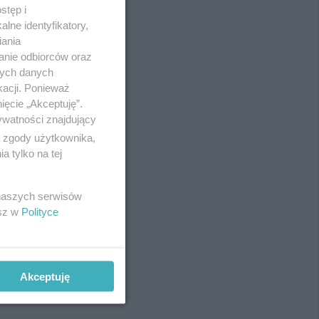
stęp i
lne identyfikatory,
iania
anie odbiorców oraz
nych danych
kacji. Ponieważ
ięcie „Akceptuję”.
ywatności znajdujący
ą zgody użytkownika,
 tylko na tej
REKLAMA
 naszych serwisów
esz w
Polityce
Akceptuję
REKLAMA