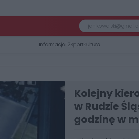
Informacje
112
Sport
Kultura
Kolejny kier
w Rudzie Śląs
godzinę w m