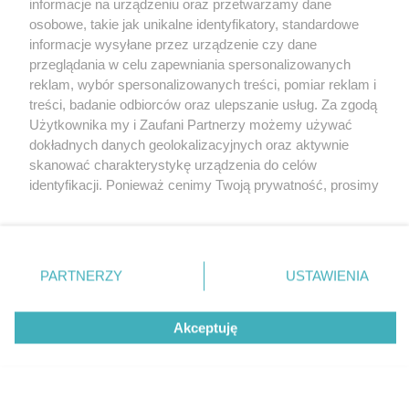
informacje na urządzeniu oraz przetwarzamy dane
osobowe, takie jak unikalne identyfikatory, standardowe
Wydawca mediów
lokalnych
informacje wysyłane przez urządzenie czy dane
przeglądania w celu zapewniania spersonalizowanych
reklam, wybór spersonalizowanych treści, pomiar reklam i
treści, badanie odbiorców oraz ulepszanie usług. Za zgodą
Użytkownika my i Zaufani Partnerzy możemy używać
dokładnych danych geolokalizacyjnych oraz aktywnie
skanować charakterystykę urządzenia do celów
Nie zapomnij
zapoznać się z:
polityką prywatności
regulamin korzystania z portali
identyfikacji. Ponieważ cenimy Twoją prywatność, prosimy
Twoje
miasto
Skontaktuj się
z nami
o zgodę na korzystanie z tych technologii poprzez
kliknięcie „Akceptuję”. Zgoda jest dobrowolna i zawsze
Piekary Śląskie
Kontakt
Chorzów
Wydawca
możesz ją zmienić/wycofać klikając przycisk ustawień
Tarnowskie Góry
Redakcja
prywatności znajdujący się w lewym dolnym rogu strony
Ruda Śląska
Newsletter
PARTNERZY
USTAWIENIA
Świętochłowice
Reklama
. Niektóre rodzaje przetwarzania danych nie wymagają
Tychy
zgody użytkownika, ale masz prawo sprzeciwić się
Bytom
Akceptuję
takiemu przetwarzaniu. Preferencje będą miały
Katowice
Gliwice
zastosowania tylko na tej witrynie.
Zabrze
Zagłębie
Zapoznaj się z poniższymi informacjami, abyś mógł
świadomie i komfortowo korzystać z naszych serwisów