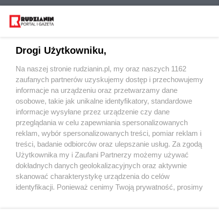
Drogi Użytkowniku,
Na naszej stronie rudzianin.pl, my oraz naszych 1162
Wydawca mediów
lokalnych
zaufanych partnerów uzyskujemy dostęp i przechowujemy
informacje na urządzeniu oraz przetwarzamy dane
osobowe, takie jak unikalne identyfikatory, standardowe
informacje wysyłane przez urządzenie czy dane
przeglądania w celu zapewniania spersonalizowanych
reklam, wybór spersonalizowanych treści, pomiar reklam i
Nie zapomnij
treści, badanie odbiorców oraz ulepszanie usług. Za zgodą
zapoznać się z:
polityką prywatności
regulamin korzystania z portali
Użytkownika my i Zaufani Partnerzy możemy używać
Twoje
miasto
Skontaktuj się
z nami
dokładnych danych geolokalizacyjnych oraz aktywnie
Piekary Śląskie
Kontakt
skanować charakterystykę urządzenia do celów
Chorzów
Wydawca
identyfikacji. Ponieważ cenimy Twoją prywatność, prosimy
Tarnowskie Góry
Redakcja
Ruda Śląska
Newsletter
o zgodę na korzystanie z tych technologii poprzez
Świętochłowice
Reklama
kliknięcie „Akceptuję”. Zgoda jest dobrowolna i zawsze
Tychy
możesz ją zmienić/wycofać klikając przycisk ustawień