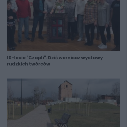
10-lecie "Czapli". Dziś wernisaż wystawy
rudzkich twórców