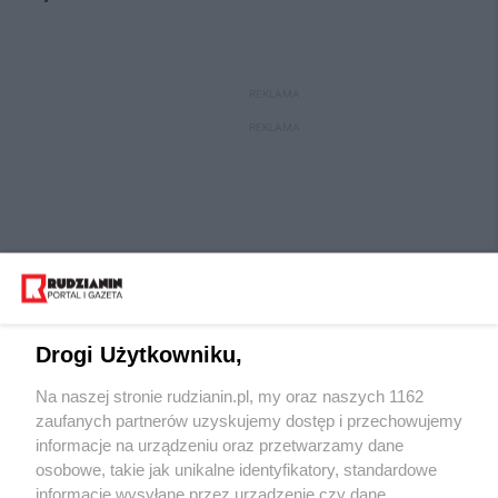
REKLAMA
REKLAMA
Drogi Użytkowniku,
Na naszej stronie rudzianin.pl, my oraz naszych 1162
Wydawca mediów
lokalnych
zaufanych partnerów uzyskujemy dostęp i przechowujemy
informacje na urządzeniu oraz przetwarzamy dane
osobowe, takie jak unikalne identyfikatory, standardowe
informacje wysyłane przez urządzenie czy dane