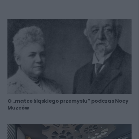
O „matce śląskiego przemysłu” podczas Nocy
Muzeów