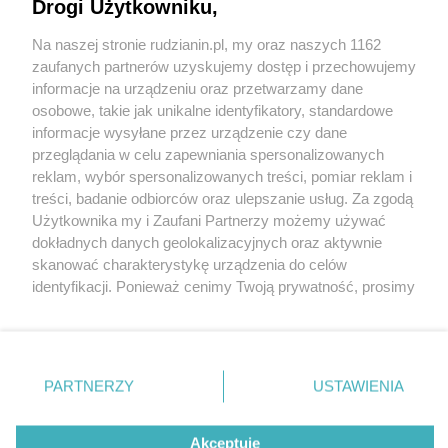
Drogi Użytkowniku,
Na naszej stronie rudzianin.pl, my oraz naszych 1162
Wydawca mediów
lokalnych
zaufanych partnerów uzyskujemy dostęp i przechowujemy
informacje na urządzeniu oraz przetwarzamy dane
osobowe, takie jak unikalne identyfikatory, standardowe
informacje wysyłane przez urządzenie czy dane
przeglądania w celu zapewniania spersonalizowanych
reklam, wybór spersonalizowanych treści, pomiar reklam i
Nie zapomnij
treści, badanie odbiorców oraz ulepszanie usług. Za zgodą
zapoznać się z:
polityką prywatności
regulamin korzystania z portali
Użytkownika my i Zaufani Partnerzy możemy używać
Twoje
miasto
Skontaktuj się
z nami
dokładnych danych geolokalizacyjnych oraz aktywnie
Piekary Śląskie
Kontakt
skanować charakterystykę urządzenia do celów
Chorzów
Wydawca
identyfikacji. Ponieważ cenimy Twoją prywatność, prosimy
Tarnowskie Góry
Redakcja
Ruda Śląska
Newsletter
o zgodę na korzystanie z tych technologii poprzez
Świętochłowice
Reklama
kliknięcie „Akceptuję”. Zgoda jest dobrowolna i zawsze
Tychy
możesz ją zmienić/wycofać klikając przycisk ustawień
Bytom
Katowice
prywatności znajdujący się w lewym dolnym rogu strony
PARTNERZY
USTAWIENIA
Gliwice
. Niektóre rodzaje przetwarzania danych nie wymagają
Zabrze
Zagłębie
zgody użytkownika, ale masz prawo sprzeciwić się
Akceptuję
takiemu przetwarzaniu. Preferencje będą miały