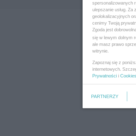
spersonalizowanych re
ulepszanie usług. Za
geolokalizacyjnych or
cenimy Twoją prywatno
Zgoda jest dobrowoln
się w lewym dolnym r
ale masz prawo sprzec
witrynie.
Zapoznaj się z poniż
internetowych. Szcze
Prywatności
i
Cookie
PARTNERZY