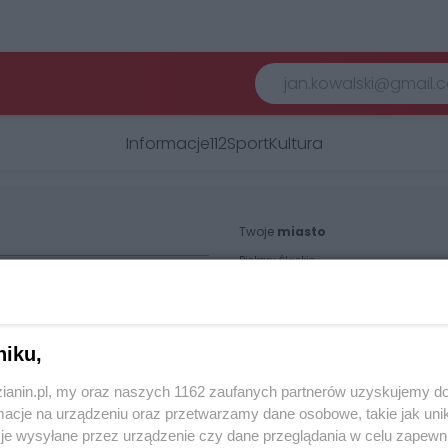
Informacje
112
Sport
Kultura
Twoje
miasto
Piekary Śląskie
Chorzów
i
regulamin korzystania z portali
Tarnowskie Góry
Ruda Śląska
Świętochłowice
Tychy
niku,
Bytom
Katowice
Gliwice
zianin.pl, my oraz naszych 1162 zaufanych partnerów uzyskujemy do
Zabrze
cje na urządzeniu oraz przetwarzamy dane osobowe, takie jak unika
Zagłębie
je wysyłane przez urządzenie czy dane przeglądania w celu zapewn