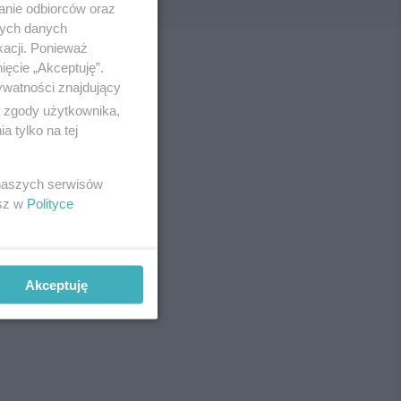
anie odbiorców oraz
nych danych
kacji. Ponieważ
ięcie „Akceptuję”.
ywatności znajdujący
ą zgody użytkownika,
 tylko na tej
 naszych serwisów
esz w
Polityce
Akceptuję