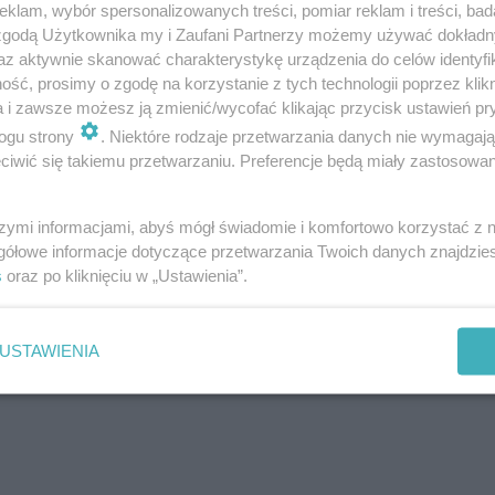
klam, wybór spersonalizowanych treści, pomiar reklam i treści, bad
 zgodą Użytkownika my i Zaufani Partnerzy możemy używać dokład
az aktywnie skanować charakterystykę urządzenia do celów identyfi
ść, prosimy o zgodę na korzystanie z tych technologii poprzez klikn
a i zawsze możesz ją zmienić/wycofać klikając przycisk ustawień pr
ogu strony
. Niektóre rodzaje przetwarzania danych nie wymagaj
iwić się takiemu przetwarzaniu. Preferencje będą miały zastosowania
szymi informacjami, abyś mógł świadomie i komfortowo korzystać z
gółowe informacje dotyczące przetwarzania Twoich danych znajdzi
s
oraz po kliknięciu w „Ustawienia”.
USTAWIENIA