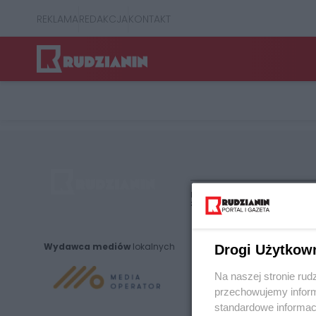
REKLAMA
REDAKCJA
KONTAKT
Nie zapomnij
zapoznać się z:
polityką prywatnośc
Wydawca mediów
lokalnych
Drogi Użytkow
Na naszej stronie rud
przechowujemy informa
standardowe informac