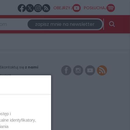
OBEJRZYJ
POSŁUCHAJ
zapisz mnie na newsletter
Skontaktuj się
z nami
Kontakt
Wydawca
Redakcja
Newsletter
Reklama
stęp i
lne identyfikatory,
iania