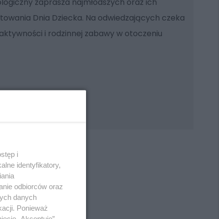
ologiczny zaprasza najmłodszych oraz ich
ętowania Dnia Dziecka. Na odwiedzających czeka
 aktywności i rodzinnej zabawy w otoczeniu
stęp i
lne identyfikatory,
iania
anie odbiorców oraz
REKLAMA
nych danych
kacji. Ponieważ
ięcie „Akceptuję”.