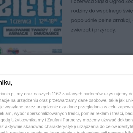
1 czerwca Śląski Ogród Zo
rodziny do wspólnego świ
popołudnie pełne atrakcji,
zwierząt i przyrody.
niku,
zianin.pl, my oraz naszych 1162 zaufanych partnerów uzyskujemy do
cje na urządzeniu oraz przetwarzamy dane osobowe, takie jak unika
je wysyłane przez urządzenie czy dane przeglądania w celu zapewn
klam, wybór spersonalizowanych treści, pomiar reklam i treści, bad
 zgodą Użytkownika my i Zaufani Partnerzy możemy używać dokład
az aktywnie skanować charakterystykę urządzenia do celów identyfi
ść, prosimy o zgodę na korzystanie z tych technologii poprzez klikn