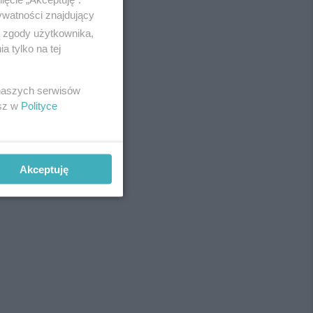
ywatności znajdujący
ą zgody użytkownika,
 tylko na tej
REKLAMA
 naszych serwisów
esz w
Polityce
Akceptuję