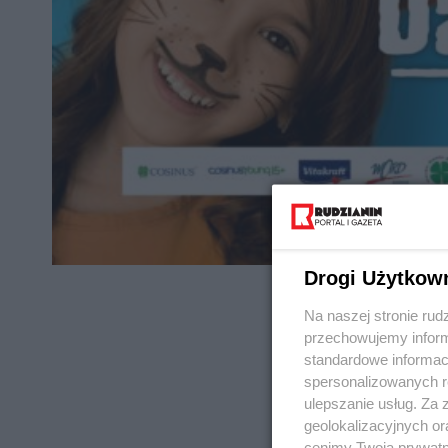
Drogi Użytkow
Na naszej stronie rud
przechowujemy informa
standardowe informac
spersonalizowanych re
REKLAMA
ulepszanie usług. Za
geolokalizacyjnych or
cenimy Twoją prywatno