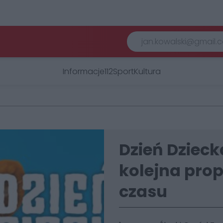
Informacje
112
Sport
Kultura
Dzień Dzieck
kolejna pro
czasu