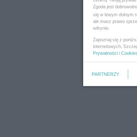
Zgoda jest dobrowoln
się w lewym dolnym r
ale masz prawo sprzec
witrynie.
REKLAMA
Zapoznaj się z poniż
internetowych. Szcze
Prywatności
i
Cookie
PARTNERZY