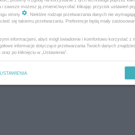
a i zawsze możesz ją zmienić/wycofać klikając przycisk ustawień pr
ogu strony
. Niektóre rodzaje przetwarzania danych nie wymagaj
iwić się takiemu przetwarzaniu. Preferencje będą miały zastosowania
szymi informacjami, abyś mógł świadomie i komfortowo korzystać z
gółowe informacje dotyczące przetwarzania Twoich danych znajdzi
s
oraz po kliknięciu w „Ustawienia”.
USTAWIENIA