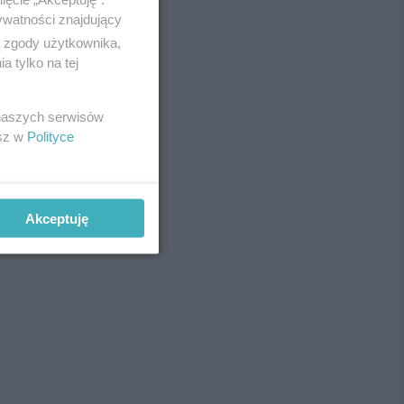
ywatności znajdujący
ą zgody użytkownika,
 tylko na tej
REKLAMA
 naszych serwisów
esz w
Polityce
Akceptuję