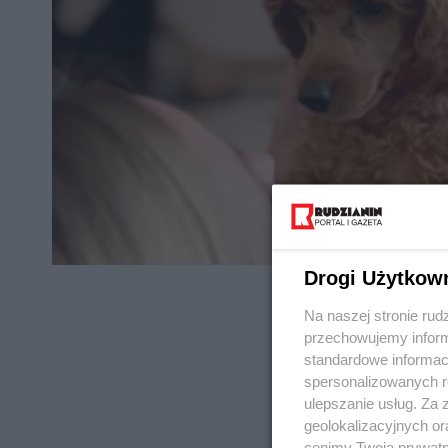
Drogi Użytkow
Na naszej stronie rud
przechowujemy informa
standardowe informac
spersonalizowanych re
REKLAMA
ulepszanie usług. Za
geolokalizacyjnych or
cenimy Twoją prywatno