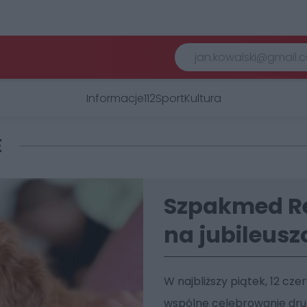
Informacje
112
Sport
Kultura
E
Szpakmed Re
na jubileusz
W najbliższy piątek, 12 cz
wspólne celebrowanie drug