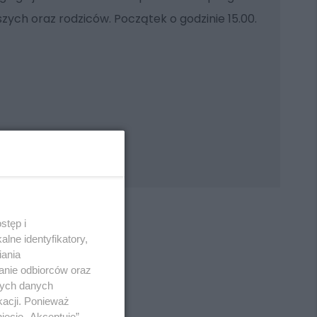
szych oraz rodziców. Początek o godzinie 15.00.
stęp i
lne identyfikatory,
iania
anie odbiorców oraz
REKLAMA
nych danych
kacji. Ponieważ
ięcie „Akceptuję”.