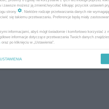
a i zawsze możesz ją zmienić/wycofać klikając przycisk ustawień pr
ogu strony
. Niektóre rodzaje przetwarzania danych nie wymagaj
iwić się takiemu przetwarzaniu. Preferencje będą miały zastosowania
szymi informacjami, abyś mógł świadomie i komfortowo korzystać z
gółowe informacje dotyczące przetwarzania Twoich danych znajdzi
s
oraz po kliknięciu w „Ustawienia”.
USTAWIENIA