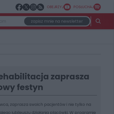
OBEJRZYJ
POSŁUCHAJ
zapisz mnie na newsletter
habilitacja zaprasza
owy festyn
erwca, zaprasza swoich pacjentów i nie tylko na
iego jubileuszu działania placówki. W programie