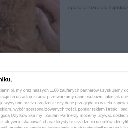
sporo atrakcji dla najmłod
niku,
zianin.pl, my oraz naszych 1160 zaufanych partnerów uzyskujemy do
cje na urządzeniu oraz przetwarzamy dane osobowe, takie jak unika
je wysyłane przez urządzenie czy dane przeglądania w celu zapewn
klam, wybór spersonalizowanych treści, pomiar reklam i treści, bad
 zgodą Użytkownika my i Zaufani Partnerzy możemy używać dokład
az aktywnie skanować charakterystykę urządzenia do celów identyfi
ść, prosimy o zgodę na korzystanie z tych technologii poprzez klikn