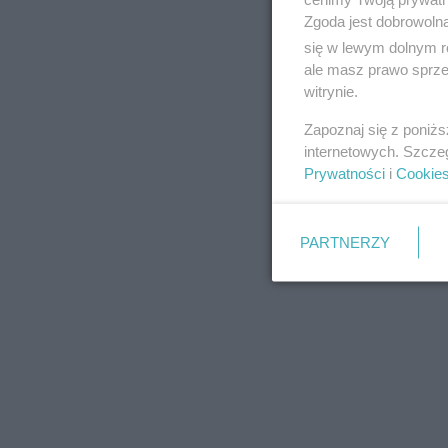
Zgoda jest dobrowoln
się w lewym dolnym r
ale masz prawo sprzec
witrynie.
REKLAMA
Zapoznaj się z poniż
internetowych. Szcze
Prywatności
i
Cookie
PARTNERZY