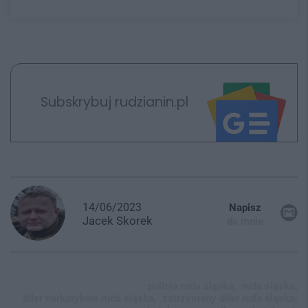
Subskrybuj rudzianin.pl
14/06/2023
Napisz
Jacek
Skorek
do mnie
policja ruda śląska,
ruda śląska,
diler narkotyków ruda śląska,
zatrzymany diler ruda śląska,