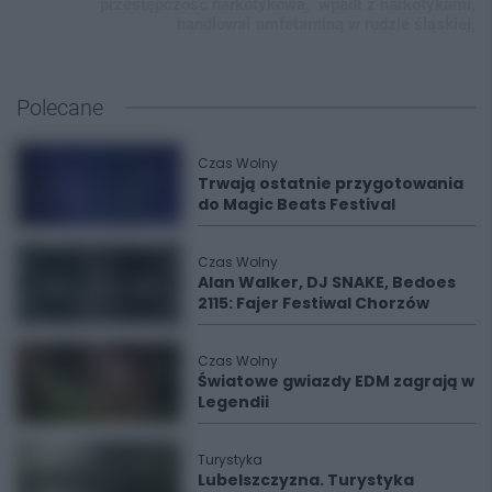
przestępczość narkotykowa,
wpadł z narkotykami,
handlował amfetaminą w rudzie śląskiej,
Polecane
Czas Wolny
Trwają ostatnie przygotowania
do Magic Beats Festival
Czas Wolny
Alan Walker, DJ SNAKE, Bedoes
2115: Fajer Festiwal Chorzów
Czas Wolny
Światowe gwiazdy EDM zagrają w
Legendii
Turystyka
Lubelszczyzna. Turystyka