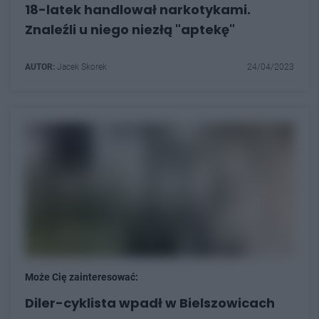
18-latek handlował narkotykami.
Znaleźli u niego niezłą "aptekę"
AUTOR:
Jacek Skorek
24/04/2023
Może Cię zainteresować:
Diler-cyklista wpadł w Bielszowicach