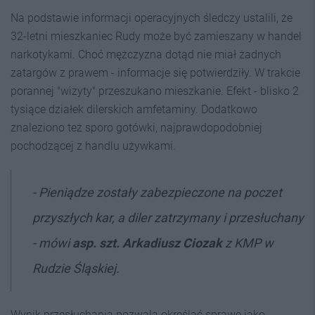
Na podstawie informacji operacyjnych śledczy ustalili, że
32-letni mieszkaniec Rudy może być zamieszany w handel
narkotykami. Choć mężczyzna dotąd nie miał żadnych
zatargów z prawem - informacje się potwierdziły. W trakcie
porannej "wizyty" przeszukano mieszkanie. Efekt - blisko 2
tysiące działek dilerskich amfetaminy. Dodatkowo
znaleziono też sporo gotówki, najprawdopodobniej
pochodzącej z handlu używkami.
- Pieniądze zostały zabezpieczone na poczet
przyszłych kar, a diler zatrzymany i przesłuchany
- mówi
asp. szt. Arkadiusz Ciozak
z KMP w
Rudzie Śląskiej.
Wynik przesłuchania pozwala określać sprawę jako