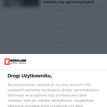
wiejska, czy agroturystyka?
REKLAMA
REKLAMA
REKLAMA
Drogi Użytkowniku,
Na naszej stronie rudzianin.pl, my oraz naszych 1162
Wydawca mediów
lokalnych
zaufanych partnerów uzyskujemy dostęp i przechowujemy
informacje na urządzeniu oraz przetwarzamy dane
osobowe, takie jak unikalne identyfikatory, standardowe
informacje wysyłane przez urządzenie czy dane